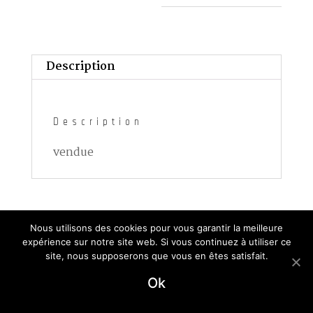
Description
Description
vendue
© 2020 –Marina Hirlea ( Artiste peintre ) – Tous
Nous utilisons des cookies pour vous garantir la meilleure
droits reserves –
Mentions legales
expérience sur notre site web. Si vous continuez à utiliser ce
site, nous supposerons que vous en êtes satisfait.
Ok