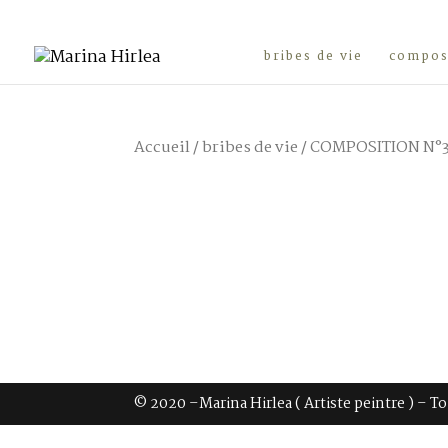
bribes de vie
composi
Accueil
/
bribes de vie
/ COMPOSITION N°3
© 2020 –Marina Hirlea ( Artiste peintre ) – T