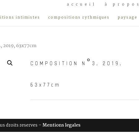
accueil
à propo
tions intimistes
compositions rythmiques
paysage 
, 2019, 63x77cm
COMPOSITION N°3, 2019,
63x77cm
ous droits reserves –
Mentions legales